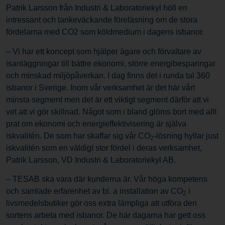
Patrik Larsson från Industri & Laboratoriekyl höll en
intressant och tankeväckande föreläsning om de stora
fördelarna med CO2 som köldmedium i dagens isbanor.
– Vi har ett koncept som hjälper ägare och förvaltare av
isanläggningar till bättre ekonomi, större energibesparingar
och minskad miljöpåverkan. I dag finns det i runda tal 360
isbanor i Sverige. Inom vår verksamhet är det här vårt
minsta segment men det är ett viktigt segment därför att vi
vet att vi gör skillnad. Något som i bland glöms bort med allt
prat om ekonomi och energieffektivisering är själva
iskvalitén. De som har skaffar sig vår CO
-lösning hyllar just
2
iskvalitén som en väldigt stor fördel i deras verksamhet,
Patrik Larsson, VD Industri & Laboratoriekyl AB.
– TESAB ska vara där kunderna är. Vår höga kompetens
och samlade erfarenhet av bl. a installation av CO
i
2
livsmedelsbutiker gör oss extra lämpliga att utföra den
sortens arbeta med isbanor. De här dagarna har gett oss