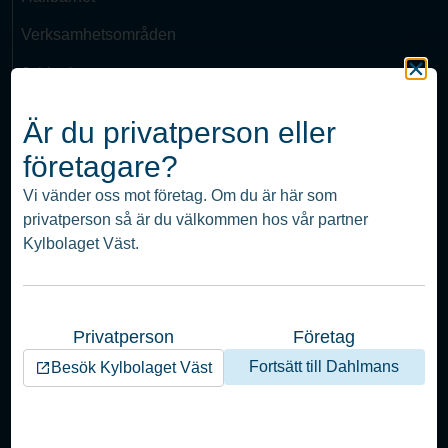
Verksamhetsområden
Jobba hos oss
Kontakt
Är du privatperson eller
Visselblåsare
företagare?
Integritetspolicy
Vi vänder oss mot företag. Om du är här som
privatperson så är du välkommen hos vår partner
Edingsvägen 6
Kylbolaget Väst.
451 52 Uddevalla
info(at)dahlmans.com
Tel:
0522-12470
Privatperson
Företag
© Nordic Climate Group
Fortsätt till Dahlmans
Besök Kylbolaget Väst