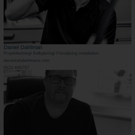
Daniel Dahlman
Projektledning/ Kalkylering/ Försäljning installation
daniel(at)dahlmans.com
0522-656757