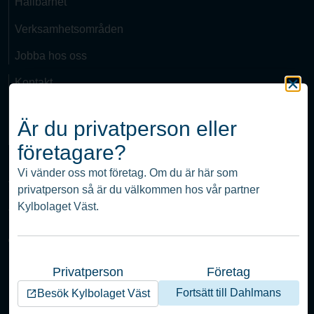
Hållbarhet
Verksamhetsområden
Jobba hos oss
Kontakt
Visselblåsare
Är du privatperson eller
Integritetspolicy
företagare?
Edingsvägen 6
Vi vänder oss mot företag. Om du är här som
451 52 Uddevalla
privatperson så är du välkommen hos vår partner
info(at)dahlmans.com
Kylbolaget Väst.
Tel:
0522-12470
© Nordic Climate Group
Privatperson
Företag
Fortsätt till Dahlmans
Besök Kylbolaget Väst