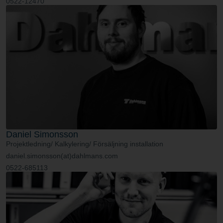
0522-12470
Daniel Simonsson
Projektledning/ Kalkylering/ Försäljning installation
daniel.simonsson(at)dahlmans.com
0522-685113