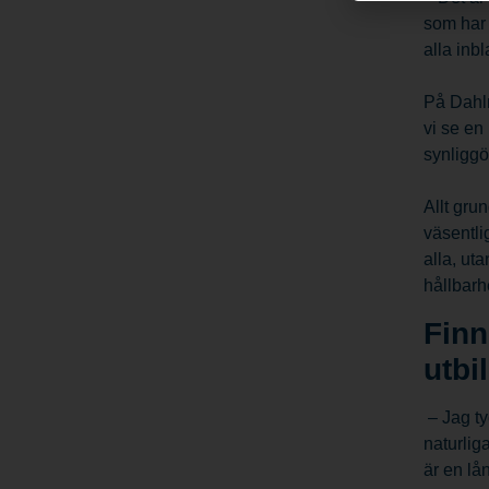
som har 
alla inb
På Dahlm
vi se en
synliggö
Allt gru
väsentli
alla, ut
hållbarh
Finn
utbi
– Jag ty
naturlig
är en lå