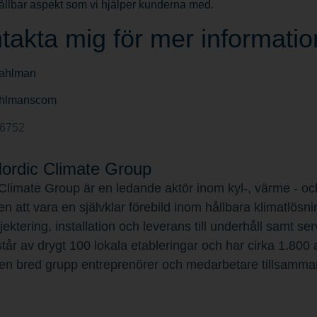
ållbar aspekt som vi hjälper kunderna med.
takta mig för mer informatio
ahlman
ahlmanscom
56752
rdic Climate Group
Climate Group är en ledande aktör inom kyl-, värme - och
en att vara en självklar förebild inom hållbara klimatlösni
ojektering, installation och leverans till underhåll samt 
tår av drygt 100 lokala etableringar och har cirka 1.800
en bred grupp entreprenörer och medarbetare tillsamma