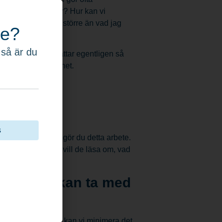
n vi mäta allt vi gör? Hur kan vi
 Det är så mycket större än vad jag
re?
 så är du
michef, men omfattar egentligen så
 HR och nu hållbarhet.
s
t i det hela, varför gör du detta arbete.
r i en redovisning vill de läsa om, vad
gen.
en som du kan ta med
 mest påverkan? Hur kan vi minimera det