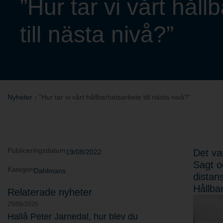
”Hur tar vi vårt hål
till nästa nivå?”
Nyheter
›
”Hur tar vi vårt hållbarhetsarbete till nästa nivå?”
Publiceringsdatum
Det va
19/08/2022
Sagt o
Kategori
Dahlmans
distan
Hållba
Relaterade nyheter
25/06/2026
Hallå Peter Jarnedal, hur blev du