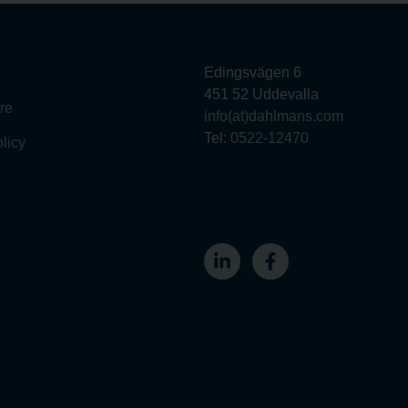
Edingsvägen 6
451 52 Uddevalla
re
info(at)dahlmans.com
Tel:
0522-12470
olicy