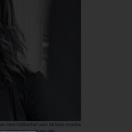
bar med hållbarhet utan att bara snacka
iga köldmedier och gör ofta