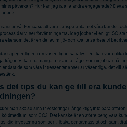
minst påverkan? Hur kan jag få alla andra engagerade? Detta så
landade.
ans är vår kompass att vara transparanta mot våra kunder, och
 process där vi ser förväntningarna. Idag jobbar vi enligt ISO st
ra eftersom det är en del av miljö- och kvalitetsarbete vi bedriver
ndar sig egentligen i en väsentlighetsanalys. Det kan vara olika fr
ga frågor. Vi kan ha många relevanta frågor som vi jobbar på ino
an endast de som våra intressenter anser är väsentliga, det vill sä
etstänk.
s det tips du kan ge till era kunde
ldningen?
cker man ska se sina investeringar långsiktigt, inte bara affären 
a köldmedium, som CO2. Det kanske är en större peng våra kun
ngsiktig investering som ger tillbaka pengamässigt och samtidigt 