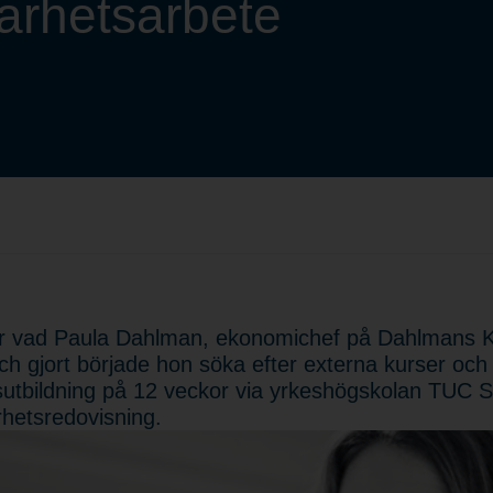
lbarhetsarbete
r vad Paula Dahlman, ekonomichef på Dahlmans Kylt
ch gjort började hon söka efter externa kurser och l
sutbildning på 12 veckor via yrkeshögskolan TUC
rhetsredovisning.