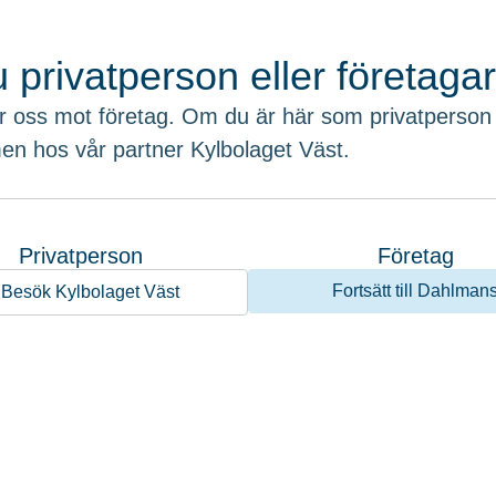
ase om det, men jag kände att jag ville ta allt till nästa nivå. Ka
ra det ytterligare? Så såg jag denna utbildning och hoppade på.
u privatperson eller företaga
r oss mot företag. Om du är här som privatperson
rjade jobba på Dahlmans Kylteknik 2013. Hennes titel är ekono
n hos vår partner Kylbolaget Väst.
er. Hon har genom åren tagit sig an administration, aktiviteter,
skulle du säga är grunden i en
barhetsredovisning?
Privatperson
Företag
Fortsätt till Dahlman
Besök Kylbolaget Väst
steget i en hållbarhetsredovisning är veta ditt ”why”, vad är syfte
 det att göra en analys vilka ens intressenter är. Vilka fokusdela
gt för dem? Detta för att skapa en röd tråd genom hela redovisnin
har du lärt dig under utbildning
 Dahlmans Kylteknik?
 nog framför allt att genomlysa företagets alla delar. Var gör vi