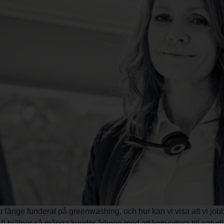
r länge funderat på greenwashing, och hur kan vi visa att vi job
Vi hjälper så många kunder årligen med att konvertera till naturl