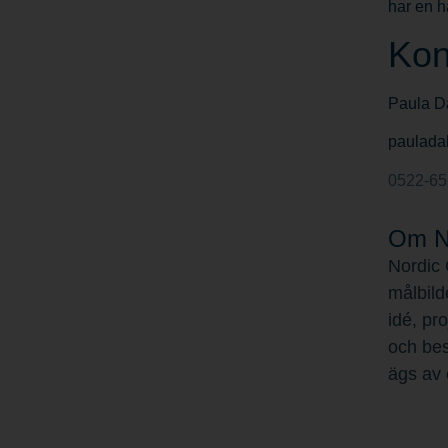
har en h
Kon
Paula D
paulad
0522-6
Om No
Nordic 
målbild
idé, pr
och bes
ägs av 