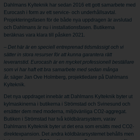
Dahlmans Kylteknik har sedan 2016 ett gott samarbete med
Eurocash i form av ett service- och underhållsavtal.
Projekteringsfasen för de både nya uppdragen är avslutad
och Dahlmans är nu i installationsfasen. Butikerna
beräknas vara klara till påsken 2021.
– Det här är en speciell entreprenad tidsmässigt och vi
sätter in stora resurser för att kunna garantera rätt
leveranstid. Eurocash är en mycket professionell beställare
som vi har haft ett bra samarbete med sedan många
år,
säger Jan Ove Holmberg, projektledare på Dahlmans
Kylteknik.
Det nya uppdraget innebär att Dahlmans Kylteknik byter ut
kylmaskinerna i butikerna i Strömstad och Svinesund och
ersätter dem med moderna, miljövänliga CO2-aggregat.
Butiken i Strömstad har två köldbärarsystem, varav
Dahlmans Kylteknik byter ut det ena som ersätts med CO2-
direktexpansion. Det andra köldbärarsystemet behålls men