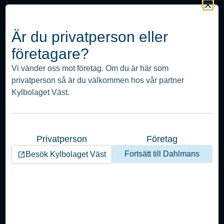
Jobba hos oss
Kontakt
Är du privatperson eller
Visselblåsare
företagare?
Integritetspolicy
Vi vänder oss mot företag. Om du är här som
privatperson så är du välkommen hos vår partner
Edingsvägen 6
Kylbolaget Väst.
451 52 Uddevalla
info(at)dahlmans.com
Tel:
0522-12470
Privatperson
Företag
© Nordic Climate Group
Fortsätt till Dahlmans
Besök Kylbolaget Väst
Vi är en del av Nordic Climate Group
Besök nordicclimategroup.se