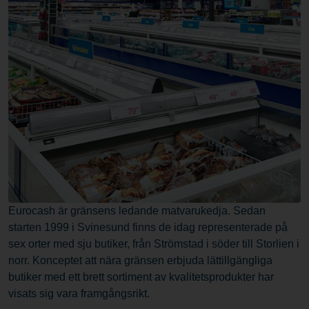
Eurocash är gränsens ledande matvarukedja. Sedan
starten 1999 i Svinesund finns de idag representerade på
sex orter med sju butiker, från Strömstad i söder till Storlien i
norr. Konceptet att nära gränsen erbjuda lättillgängliga
butiker med ett brett sortiment av kvalitetsprodukter har
visats sig vara framgångsrikt.