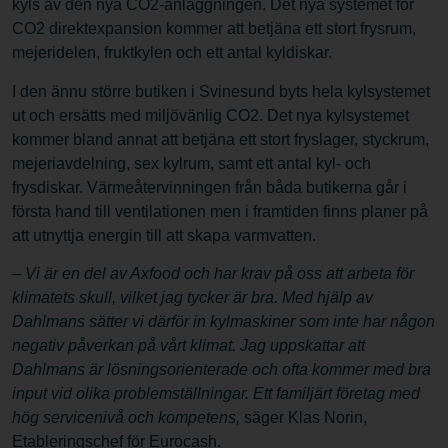
kyls av den nya CO2-anläggningen. Det nya systemet för
CO2 direktexpansion kommer att betjäna ett stort frysrum,
mejeridelen, fruktkylen och ett antal kyldiskar.
I den ännu större butiken i Svinesund byts hela kylsystemet
ut och ersätts med miljövänlig CO2. Det nya kylsystemet
kommer bland annat att betjäna ett stort fryslager, styckrum,
mejeriavdelning, sex kylrum, samt ett antal kyl- och
frysdiskar. Värmeåtervinningen från båda butikerna går i
första hand till ventilationen men i framtiden finns planer på
att utnyttja energin till att skapa varmvatten.
–
Vi är en del av Axfood och har krav på oss att arbeta för
klimatets skull, vilket jag tycker är bra. Med hjälp av
Dahlmans sätter vi därför in kylmaskiner som inte har någon
negativ påverkan på vårt klimat. Jag uppskattar att
Dahlmans är lösningsorienterade och ofta kommer med bra
input vid olika problemställningar. Ett familjärt företag med
hög servicenivå och kompetens,
säger Klas Norin,
Etableringschef för Eurocash.