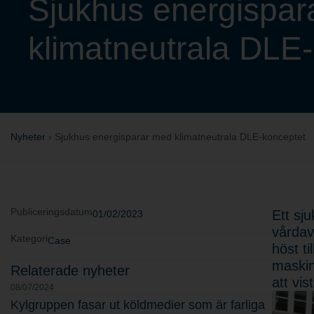
Sjukhus energispar
klimatneutrala DLE
Nyheter
›
Sjukhus energisparar med klimatneutrala DLE-konceptet
Publiceringsdatum
Ett sj
01/02/2023
vårdav
Kategori
Case
höst t
maskin
Relaterade nyheter
att vis
08/07/2024
Kylgruppen fasar ut köldmedier som är farliga