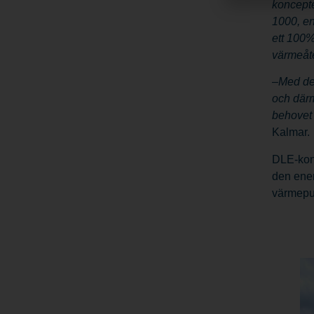
koncepte
1000, en
ett 100%
värmeåt
–
Med de
och därm
behovet 
Kalmar.
DLE-konc
den ener
värmepum