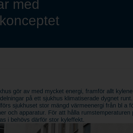
ar med
-konceptet
ukhus gör av med mycket energi, framför allt kylener
delningar på ett sjukhus klimatiserade dygnet runt
illförs sjukhuset stor mängd värmeenergi från bl a f
er och apparatur. För att hålla rumstemperaturen 
tas i behövs därför stor kyleffekt.