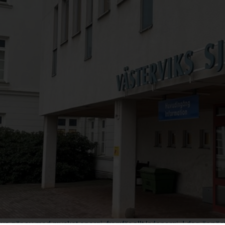
hus gör av med mycket energi, framför allt kylenergi. I dag är nä