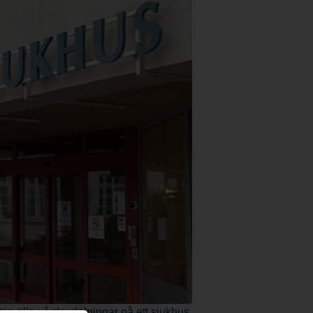
stan alla vårdavdelningar på ett sjukhus