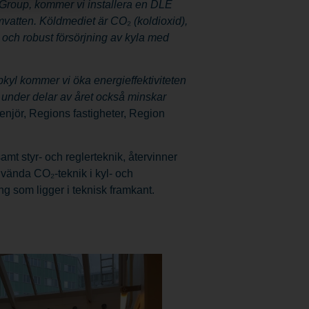
 Group, kommer vi installera en DLE
mvatten. Köldmediet är CO
₂
(koldioxid),
r och robust försörjning av kyla med
yl kommer vi öka energieffektiviteten
under delar av året också minskar
ngenjör, Regions fastigheter, Region
 styr- och reglerteknik, återvinner
använda CO₂-teknik i kyl- och
g som ligger i teknisk framkant.