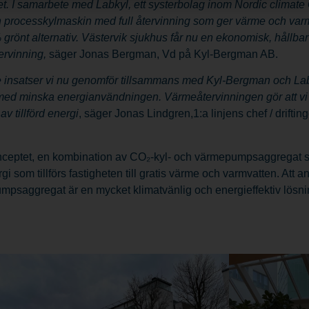
t. I samarbete med Labkyl, ett systerbolag inom Nordic climate
 processkylmaskin med full återvinning som ger värme och var
 grönt alternativ. Västervik sjukhus får nu en ekonomisk, hållba
ervinning,
säger Jonas Bergman, Vd på Kyl-Bergman AB.
 insatser vi nu genomför tillsammans med Kyl-Bergman och Labk
ed minska energianvändningen. Värmeåtervinningen gör att vi 
av tillförd energi
, säger Jonas Lindgren,1:a linjens chef / drifti
eptet, en kombination av CO₂-kyl- och värmepumpsaggregat samt
gi som tillförs fastigheten till gratis värme och varmvatten. Att 
psaggregat är en mycket klimatvänlig och energieffektiv lösnin