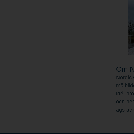
Om No
Nordic 
målbild
idé, pr
och bes
ägs av 