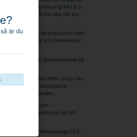
khuset stor mängd värmeenergi från bl a
peraturen på en nivå som alla mår bra
re?
 så är du
 Västerviks sjukhus, ett akutsjukhus med
kapa energieffektiv och klimatneutral
DLE-konceptet.
huset till stor del självförsörjande på
beräknad till ca 1500 MWh. Det är lika
s
åren 2023, när DLE-konceptet är
till värme och varmvatten.
kommer finnas kvar som
 när Västervik sjukhus tar ett nytt
energieffektiva och klimatvänliga DLE-